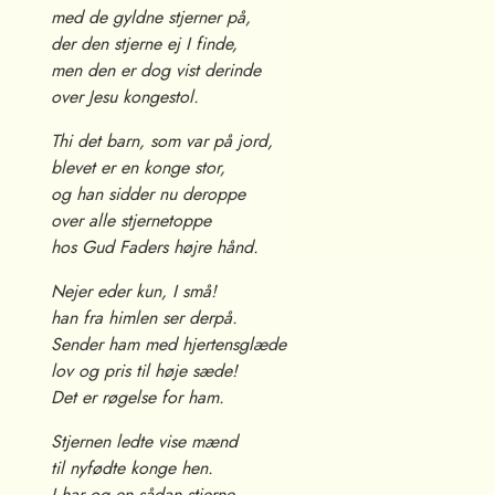
med de gyldne stjerner på,
der den stjerne ej I finde,
men den er dog vist derinde
over Jesu kongestol.
Thi det barn, som var på jord,
blevet er en konge stor,
og han sidder nu deroppe
over alle stjernetoppe
hos Gud Faders højre hånd.
Nejer eder kun, I små!
han fra himlen ser derpå.
Sender ham med hjertensglæde
lov og pris til høje sæde!
Det er røgelse for ham.
Stjernen ledte vise mænd
til nyfødte konge hen.
I har og en sådan stjerne,