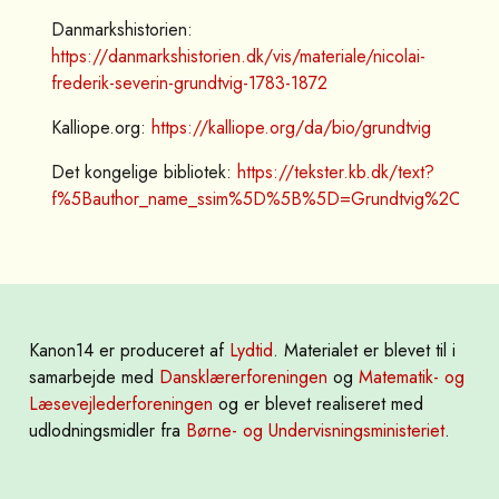
Danmarkshistorien:
https://danmarkshistorien.dk/vis/materiale/nicolai-
frederik-severin-grundtvig-1783-1872
Kalliope.org:
https://kalliope.org/da/bio/grundtvig
Det kongelige bibliotek:
https://tekster.kb.dk/text?
f%5Bauthor_name_ssim%5D%5B%5D=Grundtvig%2C+N.+F.
Kanon14 er produceret af
Lydtid
. Materialet er blevet til i
samarbejde med
Dansklærerforeningen
og
Matematik- og
Læsevejlederforeningen
og er blevet realiseret med
udlodningsmidler fra
Børne- og Undervisningsministeriet
.